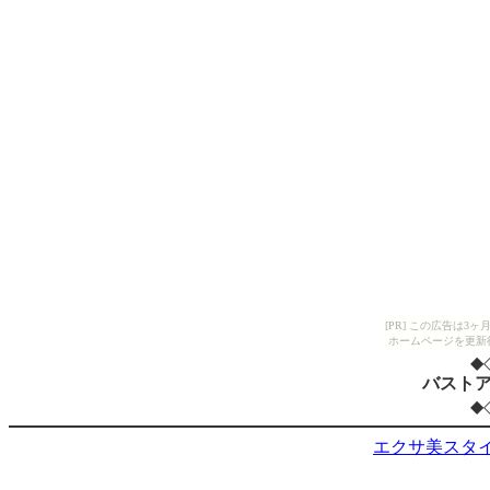
[PR] この広告は
ホームページを更新
◆
バスト
◆
エクサ美スタ